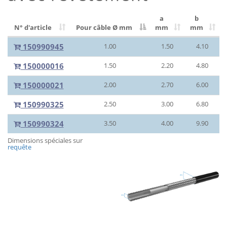
a
b
N° d'article
Pour câble Ø
mm
mm
mm
150990945
1.00
1.50
4.10
150000016
1.50
2.20
4.80
150000021
2.00
2.70
6.00
150990325
2.50
3.00
6.80
150990324
3.50
4.00
9.90
Dimensions spéciales sur
requête