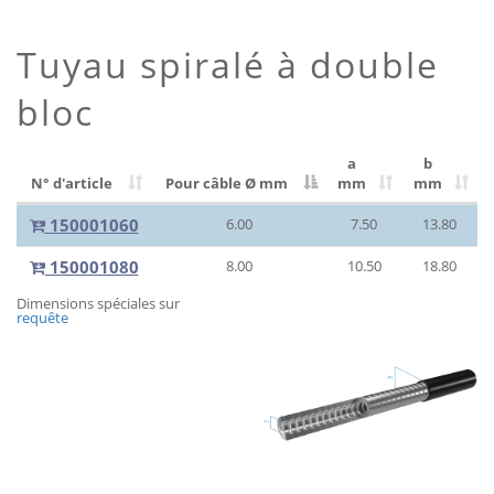
Tuyau spiralé à double
bloc
a
b
N° d'article
Pour câble Ø
mm
mm
mm
150001060
6.00
7.50
13.80
150001080
8.00
10.50
18.80
Dimensions spéciales sur
requête