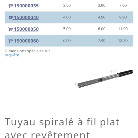
150000035
3.50
3.90
7.90
150000040
4.00
4.90
9.90
150000050
5.00
6.00
11.90
150000060
6.00
7.40
12.20
Dimensions spéciales sur
requête
Tuyau spiralé à fil plat
avec revêtement