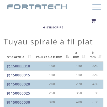
S'INSCRIRE
Tuyau spiralé à fil plat
a
b
N° d'article
Pour câble Ø
mm
mm
mm
150000010
1.00
1.50
3.50
150000015
1.50
1.50
3.50
150000020
2.00
2.70
4.80
150000025
2.50
3.50
5.80
150000030
3.00
4.00
6.30