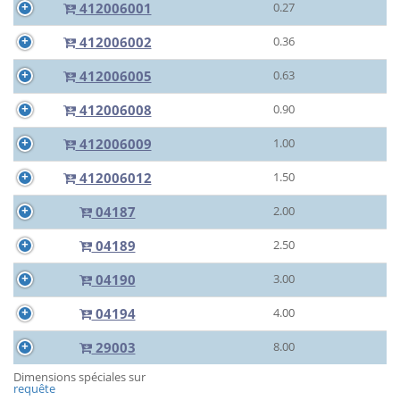
412006001
0.27
412006002
0.36
412006005
0.63
412006008
0.90
412006009
1.00
412006012
1.50
04187
2.00
04189
2.50
04190
3.00
04194
4.00
29003
8.00
Dimensions spéciales sur
requête