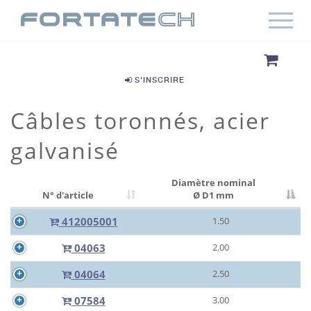
S'INSCRIRE
Câbles toronnés, acier
galvanisé
Diamètre nominal
N° d'article
Ø D1 mm
412005001
1.50
04063
2.00
04064
2.50
07584
3.00