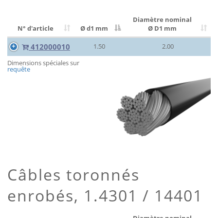
Diamètre nominal
N° d'article
Ø d1 mm
Ø D1 mm
412000010
1.50
2.00
Dimensions spéciales sur
requête
Câbles toronnés
enrobés, 1.4301 / 14401