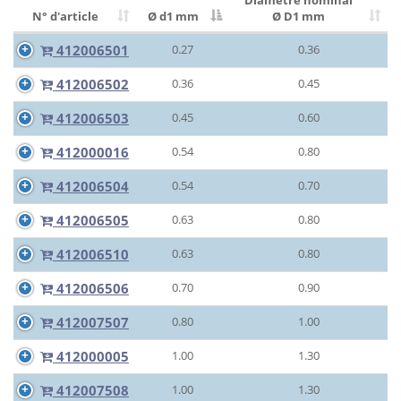
Diamètre nominal
N° d'article
Ø d1 mm
Ø D1 mm
412006501
0.27
0.36
412006502
0.36
0.45
412006503
0.45
0.60
412000016
0.54
0.80
412006504
0.54
0.70
412006505
0.63
0.80
412006510
0.63
0.80
412006506
0.70
0.90
412007507
0.80
1.00
412000005
1.00
1.30
412007508
1.00
1.30