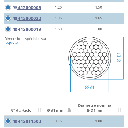
412000006
1.20
1.50
412000022
1.35
1.65
412000019
1.50
2.00
Dimensions spéciales sur
requête
Diamètre nominal
N° d'article
Ø d1 mm
Ø D1 mm
412011503
0.75
1.00