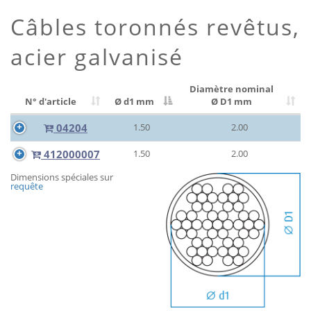
Câbles toronnés revêtus,
acier galvanisé
Diamètre nominal
N° d'article
Ø d1 mm
Ø D1 mm
04204
1.50
2.00
412000007
1.50
2.00
Dimensions spéciales sur
requête