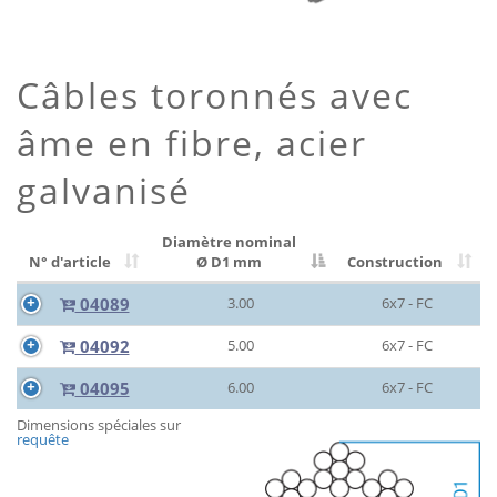
Câbles toronnés avec
âme en fibre, acier
galvanisé
Diamètre nominal
N° d'article
Ø D1 mm
Construction
04089
3.00
6x7 - FC
04092
5.00
6x7 - FC
04095
6.00
6x7 - FC
Dimensions spéciales sur
requête