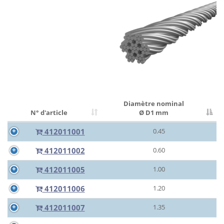
Diamètre nominal
N° d'article
Ø D1 mm
412011001
0.45
412011002
0.60
412011005
1.00
412011006
1.20
412011007
1.35