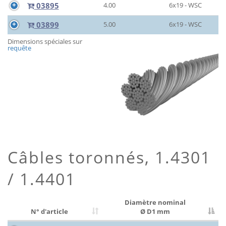
03895
4.00
6x19 - WSC
03899
5.00
6x19 - WSC
Dimensions spéciales sur
requête
Câbles toronnés, 1.4301
/ 1.4401
Diamètre nominal
N° d'article
Ø D1 mm