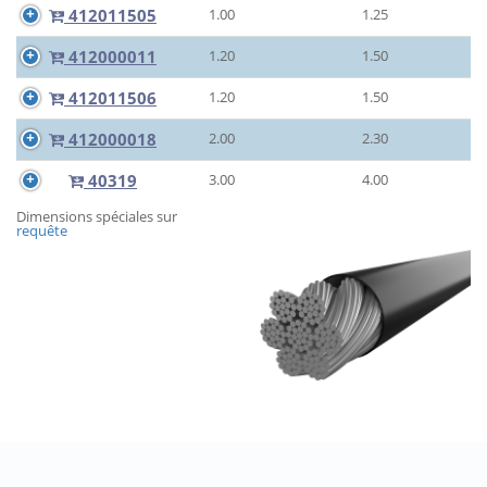
412011505
1.00
1.25
412000011
1.20
1.50
412011506
1.20
1.50
412000018
2.00
2.30
40319
3.00
4.00
Dimensions spéciales sur
requête