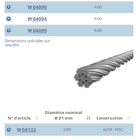
04090
4.00
04094
6.00
04099
8.00
Dimensions spéciales sur
requête
Diamètre nominal
N° d'article
Ø D1 mm
Construction
04132
3.00
6x19 - WSC