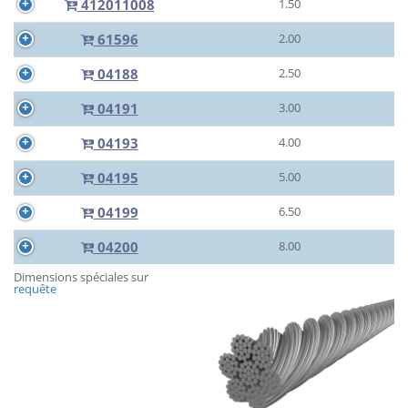
412011008
1.50
61596
2.00
04188
2.50
04191
3.00
04193
4.00
04195
5.00
04199
6.50
04200
8.00
Dimensions spéciales sur
requête