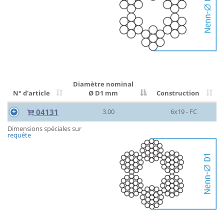
Diamètre nominal
N° d'article
Ø D1 mm
Construction
04131
3.00
6x19 - FC
Dimensions spéciales sur
requête