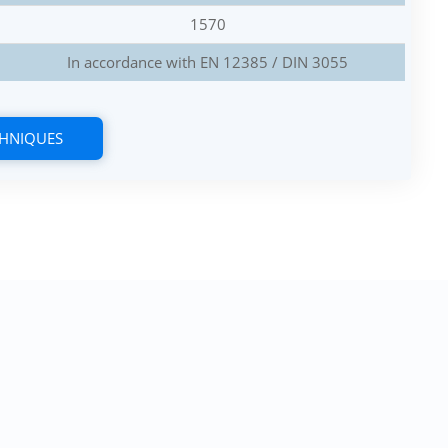
1570
In accordance with EN 12385 / DIN 3055
CHNIQUES