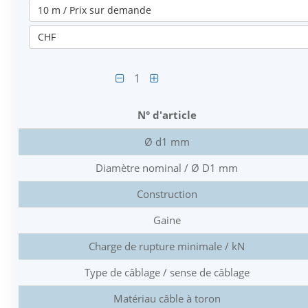
10 m / Prix sur demande
CHF
1
N° d'article
Ø d1 mm
Diamètre nominal / Ø D1 mm
Construction
Gaine
Charge de rupture minimale / kN
Type de câblage / sense de câblage
Matériau câble à toron