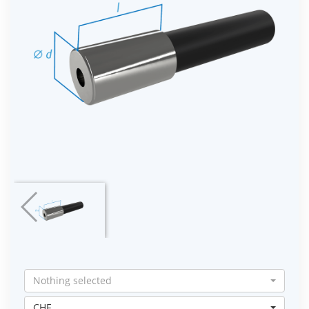
Nothing selected
CHF