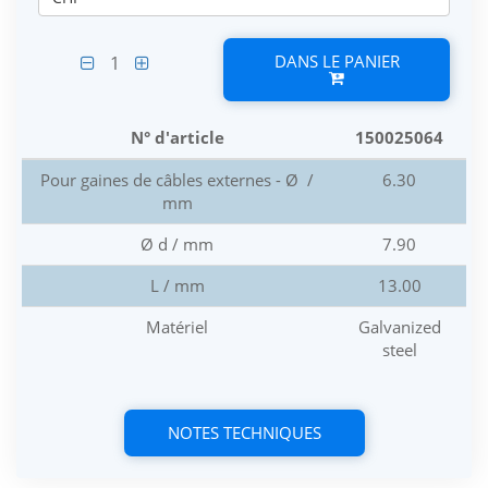
DANS LE PANIER
1
N° d'article
150025064
Pour gaines de câbles externes - Ø /
6.30
mm
Ø d / mm
7.90
L / mm
13.00
Matériel
Galvanized
steel
NOTES TECHNIQUES