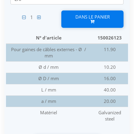
DANS LE PANIER
1
N° d'article
150026123
Pour gaines de câbles externes - Ø /
11.90
mm
Ø d / mm
10.20
Ø D / mm
16.00
L / mm
40.00
a / mm
20.00
Matériel
Galvanized
steel