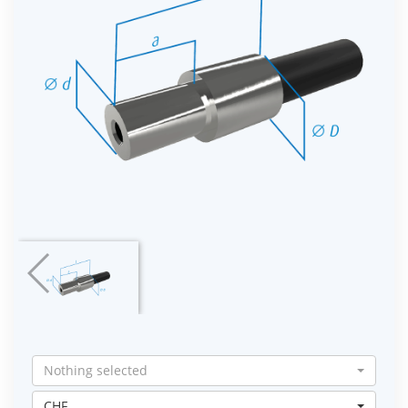
Nothing selected
CHF