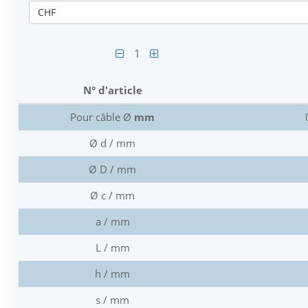
CHF
1
N° d'article
Pour câble Ø
mm
Ø d / mm
Ø D / mm
Ø c / mm
a / mm
L / mm
h / mm
s / mm