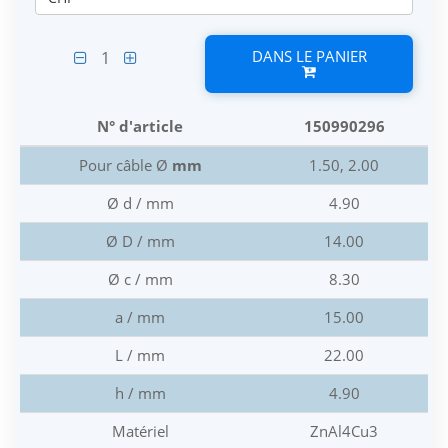
DANS LE PANIER
1
N° d'article
150990296
Pour câble Ø
mm
1.50, 2.00
Ø d / mm
4.90
Ø D / mm
14.00
Ø c / mm
8.30
a / mm
15.00
L / mm
22.00
h / mm
4.90
Matériel
ZnAl4Cu3