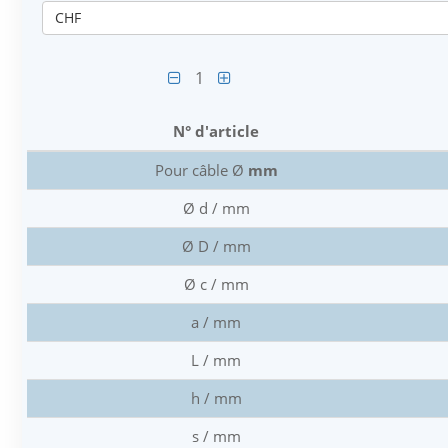
CHF
1
N° d'article
Pour câble Ø
mm
Ø d / mm
Ø D / mm
Ø c / mm
a / mm
L / mm
h / mm
s / mm