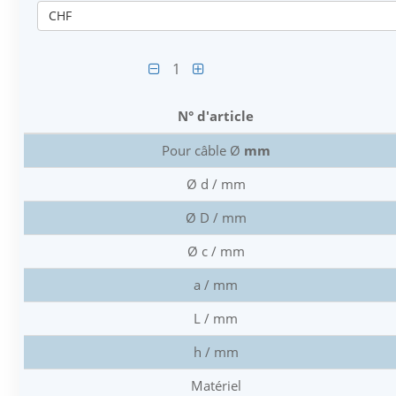
CHF
1
N° d'article
Pour câble Ø
mm
Ø d / mm
Ø D / mm
Ø c / mm
a / mm
L / mm
h / mm
Matériel