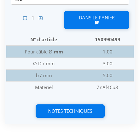
DANS LE PANIER
1
N° d'article
150990499
Pour câble Ø
mm
1.00
Ø D / mm
3.00
b / mm
5.00
Matériel
ZnAl4Cu3
NOTES TECHNIQUES